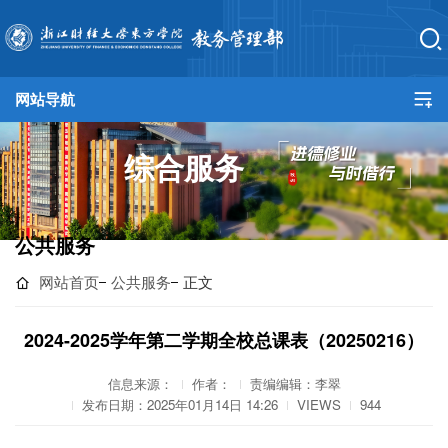
网站导航
网站首页
综合服务
教务总览
培养方案
公共服务
教学建设
网站首页
公共服务
正文
实践教学
2024-2025学年第二学期全校总课表（20250216）
产教融合
信息来源：
作者：
责编编辑：李翠
发布日期：2025年01月14日 14:26
VIEWS
944
规章制度