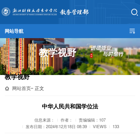
网站导航
网站首页
教学视野
教务总览
培养方案
教学视野
教学建设
网站首页
正文
实践教学
中华人民共和国学位法
产教融合
信息来源：
作者：
责编编辑：107
发布日期：2024年12月18日 08:39
VIEWS
133
规章制度